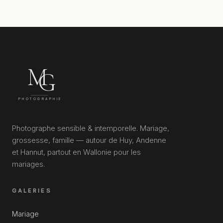
M
G
PHOTOGRAPHIE
Photographe sensible & intemporelle. Mariage,
grossesse, famille — autour de Huy, Andenne
et Hannut, partout en Wallonie pour les
mariages.
GALERIES
Mariage